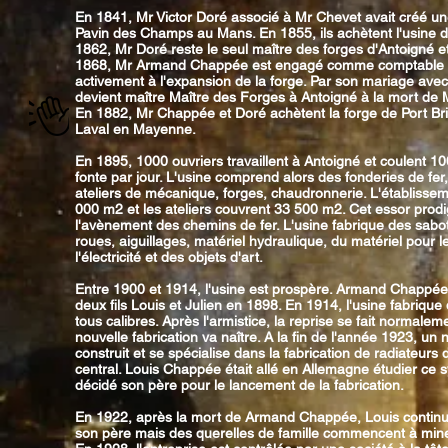
En 1841, Mr Victor Doré associé à Mr Chevet avait créé un
Pavin des Champs au Mans. En 1855, ils achètent l'usine d
1862, Mr Doré reste le seul maître des forges d'Antoigné 
1868, Mr Armand Chappée est engagé comme comptable e
activement à l'expansion de la forge. Par son mariage avec 
devient maître Maître des Forges à Antoigné à la mort de
En 1882, Mr Chappée et Doré achètent la forge de Port Bril
Laval en Mayenne.
En 1895, 1000 ouvriers travaillent à Antoigné et coulent 1
fonte par jour. L'usine comprend alors des fonderies de fer
ateliers de mécanique, forges, chaudronnerie. L'établiss
000 m2 et les ateliers couvrent 33 500 m2. Cet essor prodi
l'avènement des chemins de fer. L'usine fabrique des sabot
roues, aiguillages, matériel hydraulique, du matériel pour l
l'électricité et des objets d'art.
Entre 1900 et 1914, l'usine est prospère. Armand Chappée
deux fils Louis et Julien en 1898. En 1914, l'usine fabriqu
tous calibres. Après l'armistice, la reprise se fait normalem
nouvelle fabrication va naître. A la fin de l'année 1923, un n
construit et se spécialise dans la fabrication de radiateurs
central. Louis Chappée était allé en Allemagne étudier ce 
décidé son père pour le lancement de la fabrication.
En 1922, après la mort de Armand Chappée, Louis continu
son père mais des querelles de famille commencent à miner