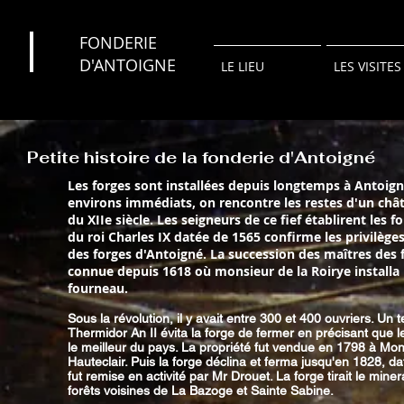
FONDERIE
D'ANTOIGNE
LE LIEU
LES VISITES
Petite histoire de la fonderie d'Antoigné
Les forges sont installées depuis longtemps à Antoign
environs immédiats, on rencontre les restes d'un châ
du XIIe siècle. Les seigneurs de ce fief établirent les f
du roi Charles IX datée de 1565 confirme les privilège
des forges d'Antoigné. La succession des maîtres des 
connue depuis 1618 où monsieur de la Roirye installa
fourneau.
Sous la révolution, il y avait entre 300 et 400 ouvriers. Un 
Thermidor An II évita la forge de fermer en précisant que le 
le meilleur du pays. La propriété fut vendue en 1798 à Mo
Hauteclair. Puis la forge déclina et ferma jusqu'en 1828, dat
fut remise en activité par Mr Drouet. La forge tirait le miner
forêts voisines de La Bazoge et Sainte Sabine.