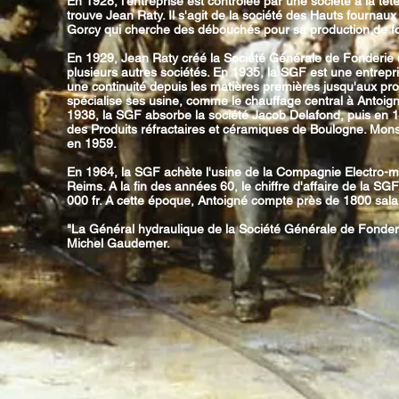
En 1928, l'entreprise est contrôlée par une société à la têt
trouve Jean Raty. Il s'agit de la société des Hauts fournau
Gorcy qui cherche des débouchés pour sa production de f
En 1929, Jean Raty créé la Société Générale de Fonderie 
plusieurs autres sociétés. En 1935, la SGF est une entrepr
une continuité depuis les matières premières jusqu'aux produ
spécialise ses usine, comme le chauffage central à Antoign
1938, la SGF absorbe la société Jacob Delafond, puis en 1
des Produits réfractaires et céramiques de Boulogne. Mon
en 1959.
En 1964, la SGF achète l'usine de la Compagnie Electro-
Reims. A la fin des années 60, le chiffre d'affaire de la SG
000 fr. A cette époque, Antoigné compte près de 1800 sala
"La Général hydraulique de la Société Générale de Fonder
Michel Gaudemer.